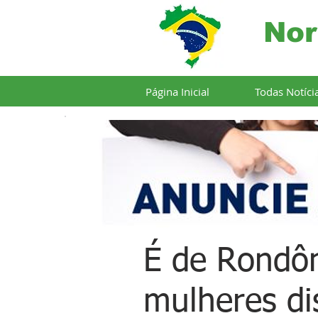
Nor
Página Inicial
Todas Notíci
É de Rondôn
mulheres di