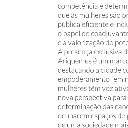
competência e determ
que as mulheres são p
pública eficiente e in
o papel de coadjuvante
e a valorização do pote
A presença exclusiva d
Ariquemes é um marco h
destacando a cidade c
empoderamento feminin
mulheres têm voz ativa
nova perspectiva para 
determinação das cand
ocuparem espaços de p
de uma sociedade mais j