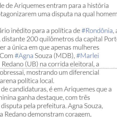
e de Ariquemes entram para a história 
protagonizarem uma disputa na qual homem
io inédito para a política de 
#Rondônia
, 
, distante 200 quilômetros da capital Port
ser a única em que apenas mulheres 
. Com 
#Agna
 Souza (MDB), 
#Marlei
a
 Redano (UB) na corrida eleitoral, a 
obressai, mostrando um diferencial 
arena política local.
 de candidaturas, é em Ariquemes que a 
minina ganha destaque, com três 
 disputa pela prefeitura. Agna Souza, 
a Redano demonstram coragem, 