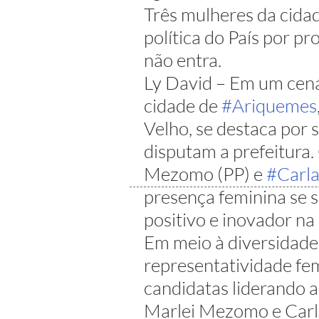
Três mulheres da cidad
política do País por 
não entra.
Ly David – Em um cenár
cidade de 
#Ariquemes
Velho, se destaca por 
disputam a prefeitura
Mezomo (PP) e 
#Carl
presença feminina se s
positivo e inovador na 
Em meio à diversidade
representatividade fe
candidatas liderando a
Marlei Mezomo e Carl