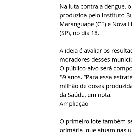
Na luta contra a dengue, o
produzida pelo Instituto B
Maranguape (CE) e Nova Lim
(SP), no dia 18.
A ideia é avaliar os resu
moradores desses municíp
O público-alvo será compos
59 anos. “Para essa estraté
milhão de doses produzidas
da Saúde, em nota.
Ampliação
O primeiro lote também se
primária, que atuam nas u