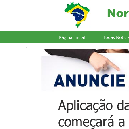
Nor
Página Inicial
Todas Notíci
Aplicação d
começará a 