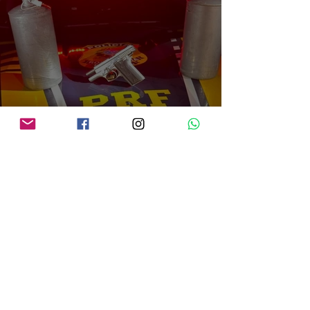
PRF em Rondônia apreende mais de 70 kg de mercúrio que seria utilizado na
atividade de garimpo ilegal
há 15 horas