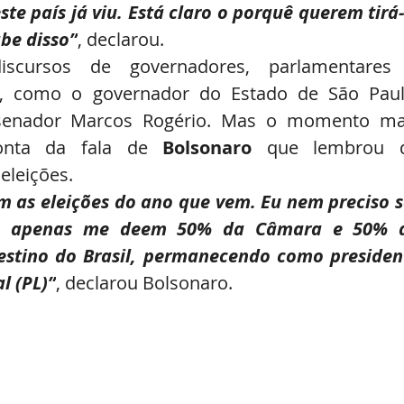
te país já viu. Está claro o porquê querem tirá-l
abe disso”
, declarou.
cursos de governadores, parlamentares 
ta, como o governador do Estado de São Paulo
o senador Marcos Rogério. Mas o momento mai
onta da fala de
 Bolsonaro
 que lembrou d
eleições.
 as eleições do ano que vem. Eu nem preciso se
ca, apenas me deem 50% da Câmara e 50% d
stino do Brasil, permanecendo como president
l (PL)”
, declarou Bolsonaro.