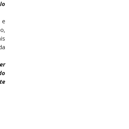
o 
e 
, 
s 
a 
r 
o 
e 