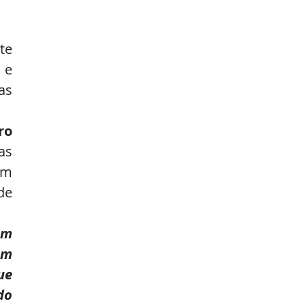
te 
e 
s 
ro
s 
m 
e 
m 
m 
e 
o 