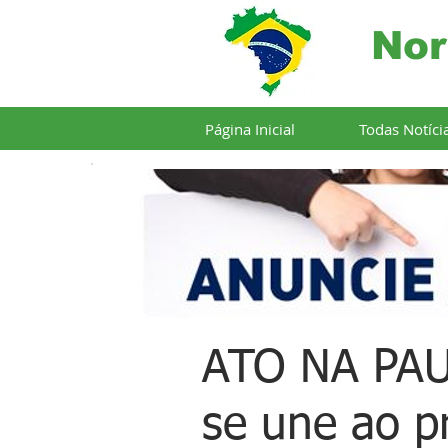
Nor
Página Inicial
Todas Notíci
ATO NA PAUL
se une ao p