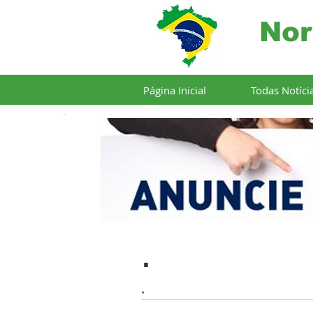
Nor
Página Inicial
Todas Notíci
.
.