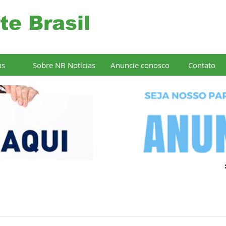
te Brasil
as
Sobre NB Notícias
Anuncie conosco
Contato