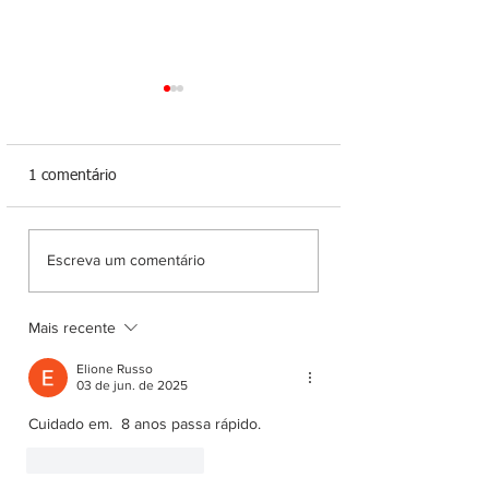
1 comentário
Cinco pessoas morrem
Após convenção 
Escreva um comentário
em colisão frontal entre
Avante, Laércio T
carro e bitrem na BR-
intensifica agend
364, em Porto Velho
Cone Sul e reforç
Mais recente
diálogo com lider
Elione Russo
da região
03 de jun. de 2025
Cuidado em.  8 anos passa rápido.
Curtir
Responder