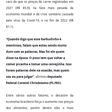
caro do que os preços da carne registrados em 
2021 (R$ 85,9), na fase mais pesada da 
economia mundial e da crise sanitária causada 
pelo vírus da Covid-19, e no fim de 2022 (R$ 
81,1).
“Quando digo que esse barbudinho é 
mentiroso, falam que estou sendo muito 
duro com as palavras. Mas foi ele quem 
disse na época: O povo tem que voltar a 
comer picanha e tomar uma cervejinha. Isso 
foram palavras dele na ocasião, mas quem 
sou eu para julgar”
, afirmou 
deputado 
federal Coronel Chrisóstomo (PL/RO).
Entre vários outros fatores, o desastre da 
economia brasileira força o aumento nos preços 
dos alimentos, porém dentre eles o mais 