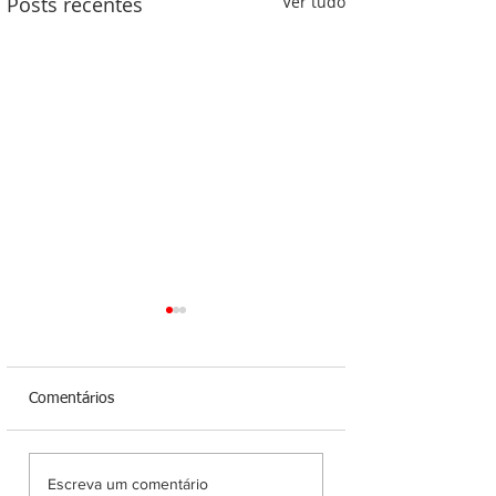
Posts recentes
Ver tudo
Comentários
Após convenção do
Audiência pública 
Escreva um comentário