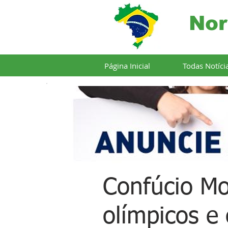
Nor
Página Inicial
Todas Notíci
Confúcio Mo
olímpicos e 