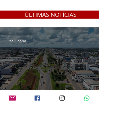
mil reais em Guajará
Mirim
ÚLTIMAS NOTÍCIAS
há 3 horas
Audiência pública vai apresentar projetos de modernização da BR-364 em
Vilhena