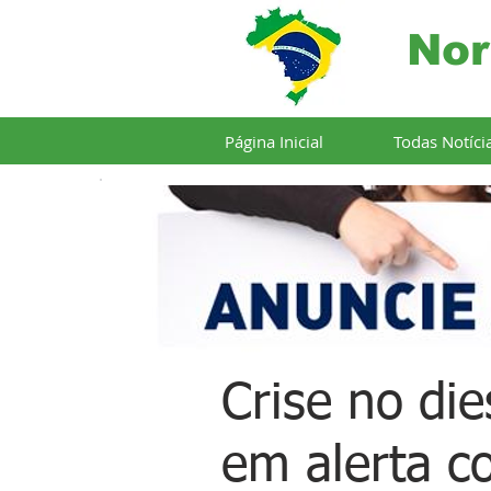
Nor
Página Inicial
Todas Notíci
Crise no di
em alerta c