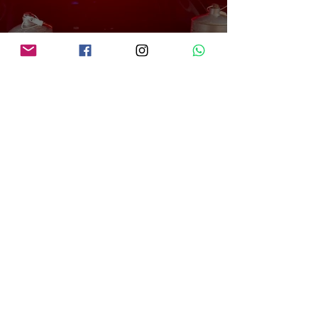
PRF em Rondônia apreende mais de 70 kg de mercúrio que seria utilizado na
atividade de garimpo ilegal
há 2 dias