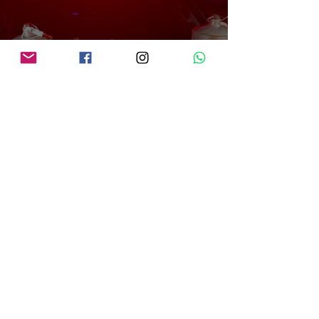
PRF em Rondônia apreende mais de 70 kg de mercúrio que seria utilizado na
atividade de garimpo ilegal
há 1 dia