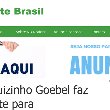
te Brasil
as
Sobre NB Notícias
Anuncie conosco
Contato
izinho Goebel faz
te para