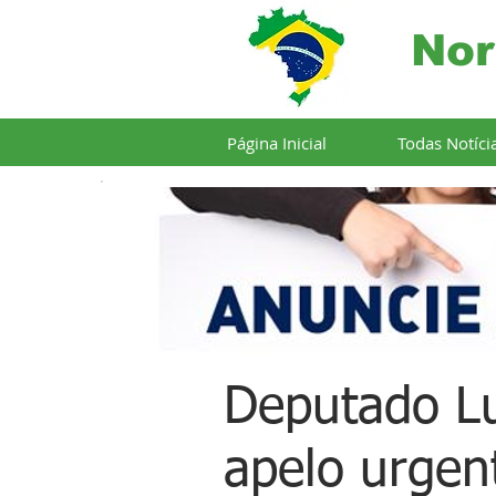
Nor
Página Inicial
Todas Notíci
Deputado Lu
apelo urgen