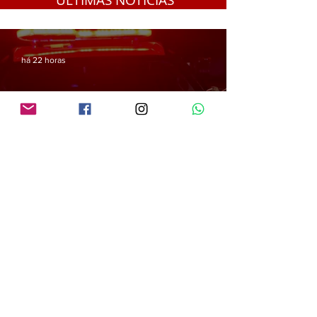
ÚLTIMAS NOTÍCIAS
há 22 horas
PRF em Rondônia apreende mais de 70 kg de mercúrio que seria utilizado na
atividade de garimpo ilegal
há 22 horas