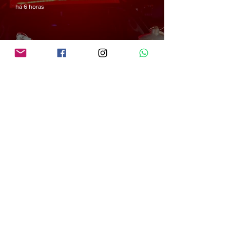
há 6 horas
PRF em Rondônia apreende mais de 70 kg de mercúrio que seria utilizado na
atividade de garimpo ilegal
há 6 horas