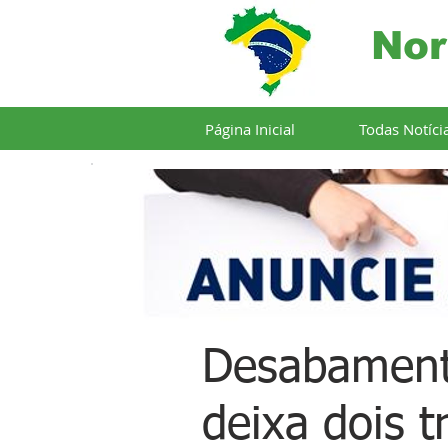
Nor
Página Inicial
Todas Notíci
Desabament
deixa dois 