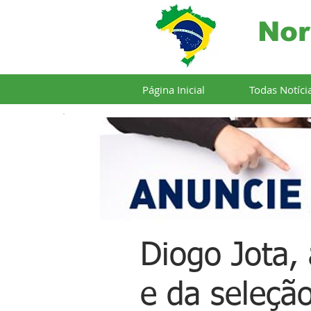
Nor
Página Inicial
Todas Notíci
Diogo Jota,
e da seleçã