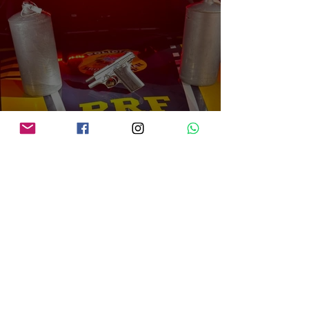
PRF em Rondônia apreende mais de 70 kg de mercúrio que seria utilizado na
atividade de garimpo ilegal
há 2 dias