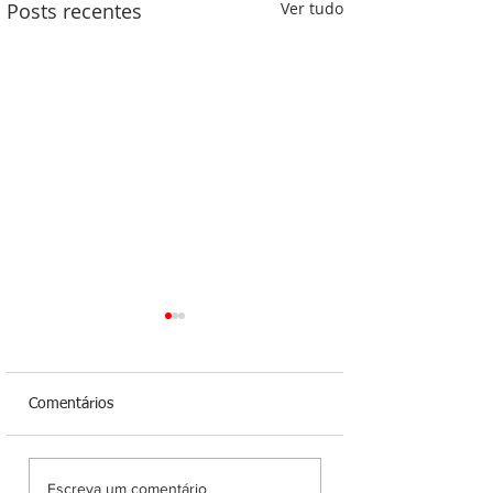
Posts recentes
Ver tudo
Comentários
PM prende homem após
PRF apreende mai
Escreva um comentário