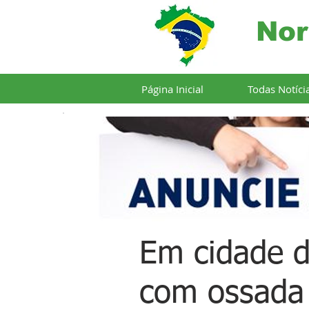
Nor
Página Inicial
Todas Notíci
Em cidade d
com ossada