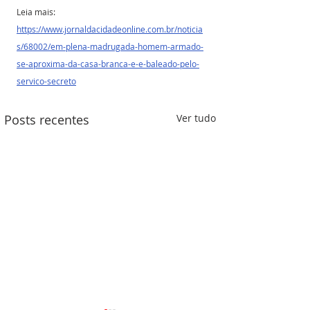
Leia mais: 
https://www.jornaldacidadeonline.com.br/noticia
s/68002/em-plena-madrugada-homem-armado-
se-aproxima-da-casa-branca-e-e-baleado-pelo-
servico-secreto
Posts recentes
Ver tudo