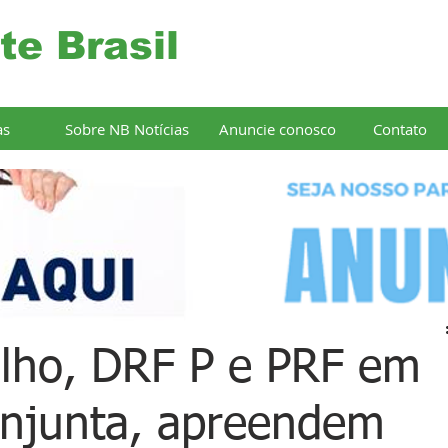
te Brasil
as
Sobre NB Notícias
Anuncie conosco
Contato
lho, DRF P e PRF em
onjunta, apreendem