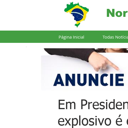
Nor
Página Inicial
Todas Notíci
Em Presiden
explosivo é