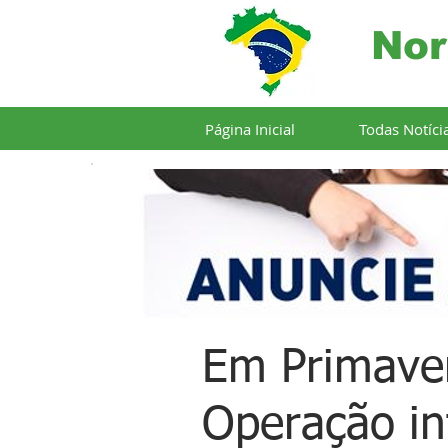
Nor
Página Inicial
Todas Notíci
Em Primave
Operação in