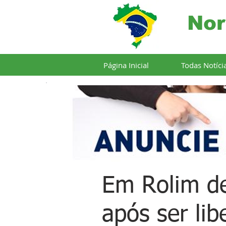
Nor
Página Inicial
Todas Notíci
Em Rolim de
após ser li