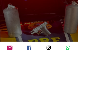
PRF em Rondônia apreende mais de 70 kg de mercúrio que seria utilizado na
atividade de garimpo ilegal
há 2 dias