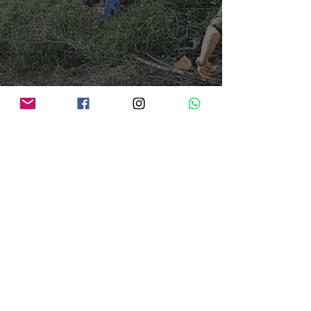
Cinco pessoas morrem em colisão frontal entre carro e bitrem na BR-364, em
Porto Velho
há 17 horas