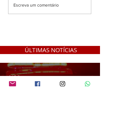
PM prende homem após
PRF apreende mai
Escreva um comentário
ser flagrado repassando
uma tonelada de 
droga a adolescente em
em fundo falso d
Vilhena
caminhão na BR-
Porto Velho aína 
haxixe
ÚLTIMAS NOTÍCIAS
há 1 dia