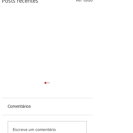
Posts recentes
Comentários
Após convenção do
Audiência pública 
Escreva um comentário