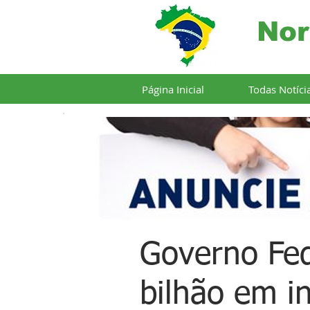
Nor
Página Inicial
Todas Notíci
Governo Fed
bilhão em i