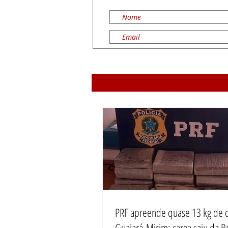
PRF apreende quase 13 kg de 
Guajará-Mirim; carga saiu da Bo