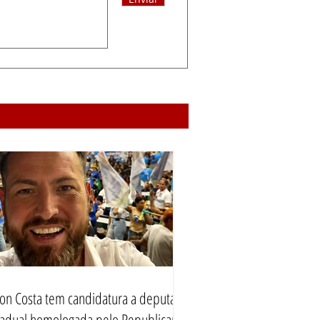
iton Costa tem candidatura a deputado
tadual homologada pelo Republicanos