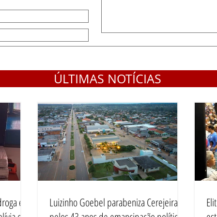
ÚLTIMAS NOTÍCIAS
droga em
Luizinho Goebel parabeniza Cerejeiras
El
lívia e
pelos 43 anos de emancipação política
es