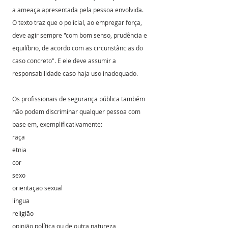
a ameaça apresentada pela pessoa envolvida.
O texto traz que o policial, ao empregar força, 
deve agir sempre "com bom senso, prudência e 
equilíbrio, de acordo com as circunstâncias do 
caso concreto". E ele deve assumir a 
responsabilidade caso haja uso inadequado.
Os profissionais de segurança pública também 
não podem discriminar qualquer pessoa com 
base em, exemplificativamente:
raça
etnia
cor
sexo
orientação sexual
língua
religião
opinião política ou de outra natureza