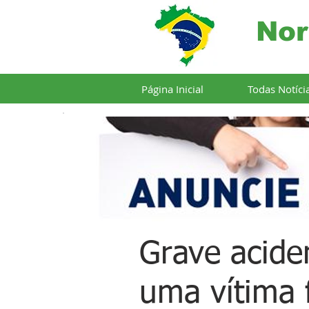
Nor
Página Inicial
Todas Notíci
Grave acide
uma vítima f