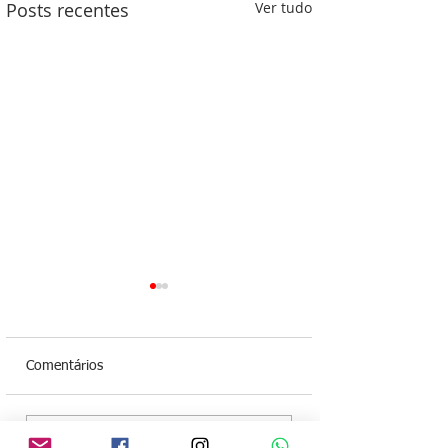
Posts recentes
Ver tudo
Comentários
Após convenção do
Audiência pública 
Escreva um comentário