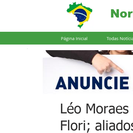
Nor
Página Inicial
Todas Notíci
Léo Moraes 
Flori; aliad