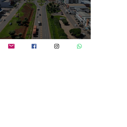
Audiência pública vai apresentar projetos de modernização da BR-364 em
Vilhena
há 4 horas