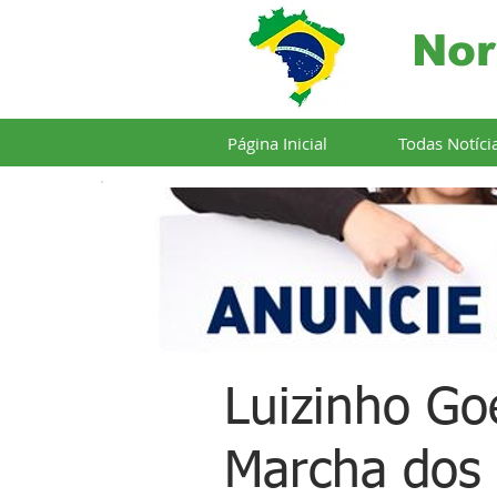
Nor
Página Inicial
Todas Notíci
Luizinho Goe
Marcha dos 