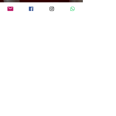
PRF em Rondônia apreende mais de 70 kg de mercúrio que seria utilizado na
atividade de garimpo ilegal
há 13 horas