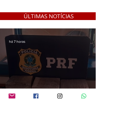
ÚLTIMAS NOTÍCIAS
há 7 horas
PRF apreende quase 13 kg de droga em Guajará-Mirim; carga saiu da Bolívia
e seguia para Ariquemes