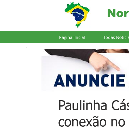
Nor
Página Inicial
Todas Notíci
Paulinha Cás
conexão no