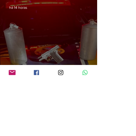
há 14 horas
PRF em Rondônia apreende mais de 70 kg de mercúrio que seria utilizado na
atividade de garimpo ilegal
há 14 horas