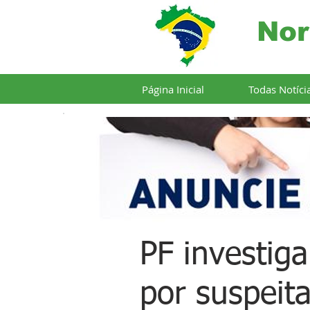
Nor
Página Inicial
Todas Notíci
PF investig
por suspeit