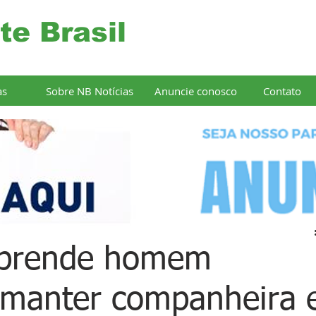
te Brasil
as
Sobre NB Notícias
Anuncie conosco
Contato
il prende homem
 manter companheira 