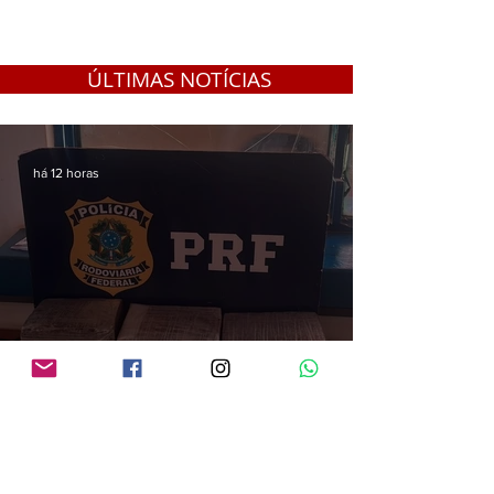
ÚLTIMAS NOTÍCIAS
há 12 horas
PRF apreende quase 13 kg de droga em Guajará-Mirim; carga saiu da Bolívia