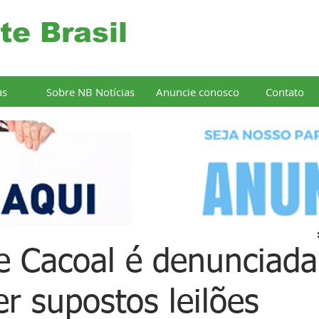
te Brasil
as
Sobre NB Notícias
Anuncie conosco
Contato
de Cacoal é denunciada
r supostos leilões