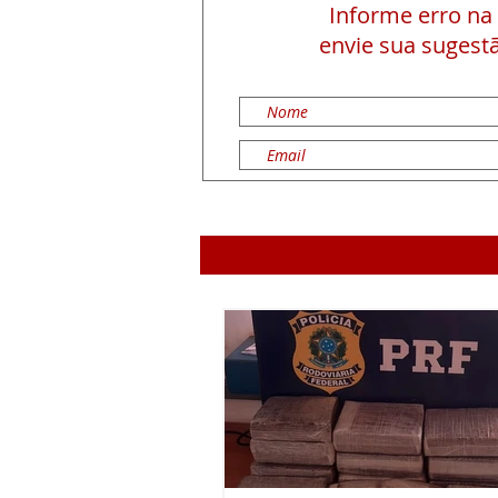
Informe erro na
envie sua sugestã