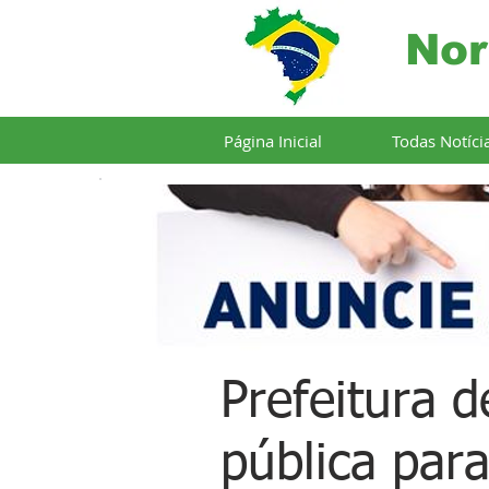
Nor
Página Inicial
Todas Notíci
Prefeitura d
pública par