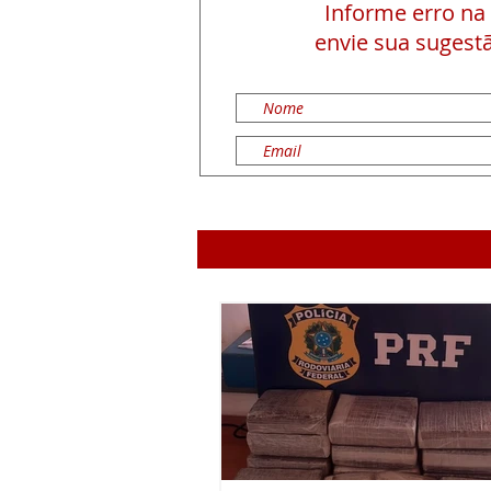
Informe erro na
envie sua sugestã