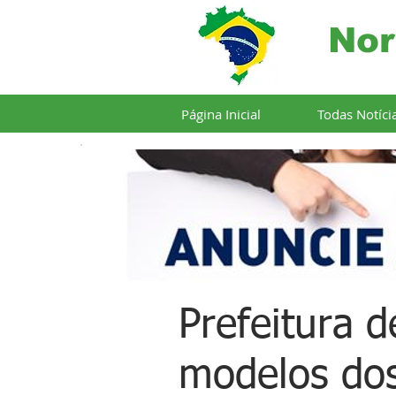
Nor
Página Inicial
Todas Notíci
Prefeitura d
modelos dos