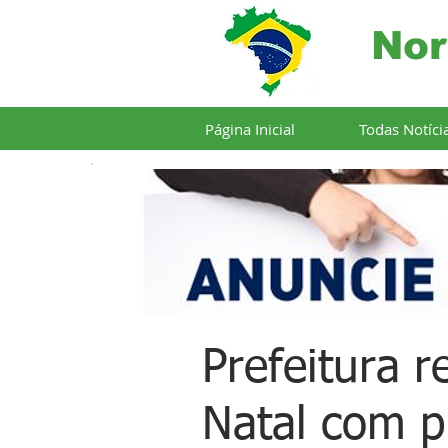
Nor
Página Inicial
Todas Notíci
Prefeitura r
Natal com p