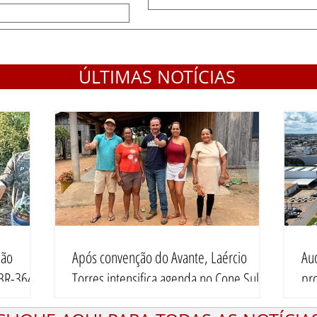
ÚLTIMAS NOTÍCIAS
são
Após convenção do Avante, Laércio
Aud
 BR-364,
Torres intensifica agenda no Cone Sul e
pr
reforça diálogo com lideranças da região
em