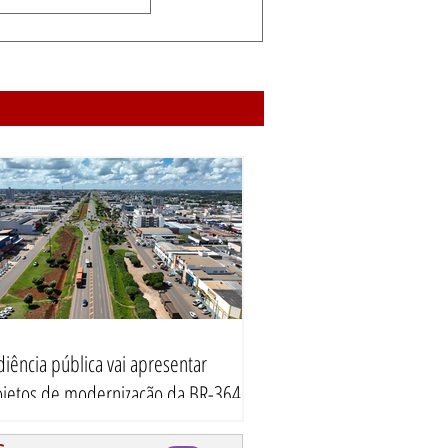
iência pública vai apresentar
ojetos de modernização da BR-364
 Vilhena