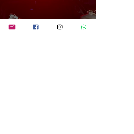
PRF em Rondônia apreende mais de 70 kg de mercúrio que seria utilizado na
atividade de garimpo ilegal
há 1 dia